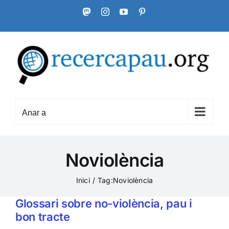
Skip
Mastodon
Instagram
YouTube
Pinterest
to
content
Anar a
Noviolència
Inici
Tag:
Noviolència
Glossari sobre no-violència, pau i
bon tracte