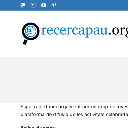
Skip
Mastodon
Instagram
YouTube
Pinterest
to
content
Espai radiofònic organitzat per un grup de jov
plataforma de difusió de les activitats celebrad
Enllaç al recurs