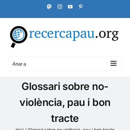
Skip
Mastodon
Instagram
YouTube
Pinterest
to
content
Anar a
Glossari sobre no-
violència, pau i bon
tracte
Inici
Glossari sobre no-violència, pau i bon tracte