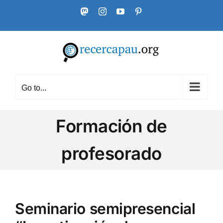
Skip
Mastodon
Instagram
YouTube
Pinterest
to
content
Go to...
Formación de
profesorado
Seminario semipresencial