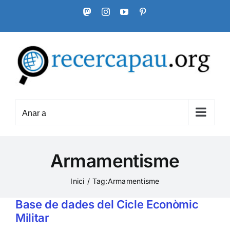
Skip
Mastodon
Instagram
YouTube
Pinterest
to
content
Anar a
Armamentisme
Inici
Tag:
Armamentisme
Base de dades del Cicle Econòmic
Militar