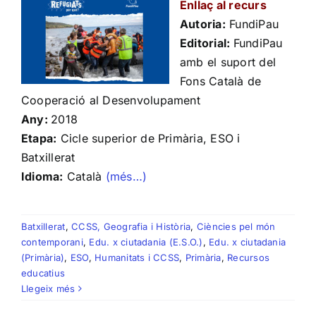
Enllaç al recurs
Autoria:
FundiPau
Editorial:
FundiPau
amb el suport del
Fons Català de
Cooperació al Desenvolupament
Any:
2018
Etapa:
Cicle superior de Primària, ESO i
Batxillerat
Idioma:
Català
(més…)
Batxillerat
,
CCSS, Geografia i Història
,
Ciències pel món
contemporani
,
Edu. x ciutadania (E.S.O.)
,
Edu. x ciutadania
(Primària)
,
ESO
,
Humanitats i CCSS
,
Primària
,
Recursos
educatius
Llegeix més