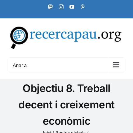
Skip
Mastodon
Instagram
YouTube
Pinterest
to
content
Anar a
Objectiu 8. Treball
decent i creixement
econòmic
Inici
Reptes globals