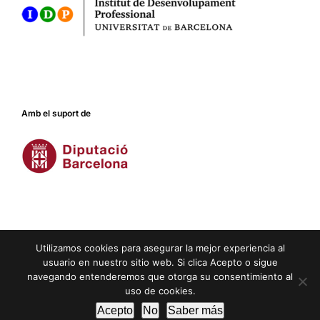
Amb el suport de
Utilizamos cookies para asegurar la mejor experiencia al
usuario en nuestro sitio web. Si clica Acepto o sigue
navegando entenderemos que otorga su consentimiento al
Crèdits
|
Avís legal
|
Privacitat
|
Cookies
uso de cookies.
Mastodon
Instagram
YouTube
Pinterest
Acepto
No
Saber más