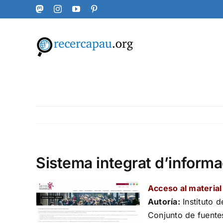
Skip
Mastodon
Instagram
YouTube
Pinterest
to
content
Sistema integrat d’informa
Acceso al material
Autoría:
Instituto 
Conjunto de fuentes