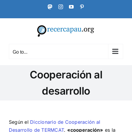
Skip
Mastodon
Instagram
YouTube
Pinterest
to
content
Go to...
Cooperación al
desarrollo
Según el
Diccionario de Cooperación al
Desarrollo de TERMCAT
,
«cooperación»
es la