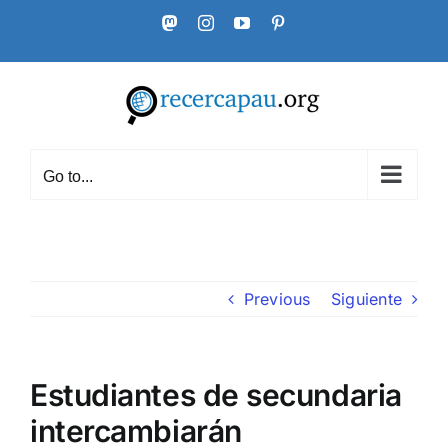
Skip
Mastodon
Instagram
YouTube
Pinterest
to
content
Go to...
Previous
Siguiente
Estudiantes de secundaria
intercambiarán