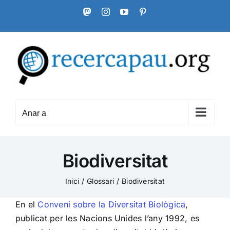
Skip
Mastodon
Instagram
YouTube
Pinterest
to
content
Anar a
Biodiversitat
Inici
Glossari
Biodiversitat
En el
Conveni sobre la Diversitat Biològica
,
publicat per les Nacions Unides l’any 1992, es