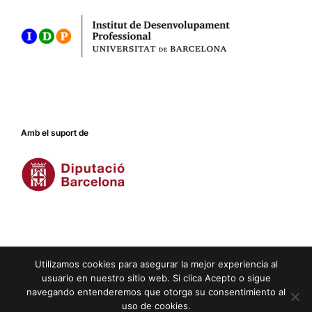
Amb el suport de
Utilizamos cookies para asegurar la mejor experiencia al
usuario en nuestro sitio web. Si clica Acepto o sigue
navegando entenderemos que otorga su consentimiento al
Crèdits
|
Avís legal
|
Privacitat
|
Cookies
uso de cookies.