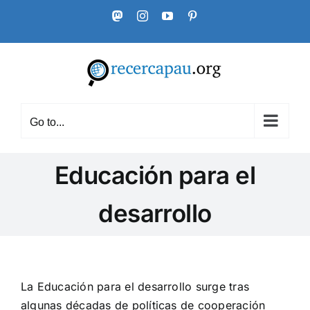
Skip
Mastodon
Instagram
YouTube
Pinterest
to
content
Go to...
Educación para el
desarrollo
La Educación para el desarrollo surge tras
algunas décadas de políticas de cooperación