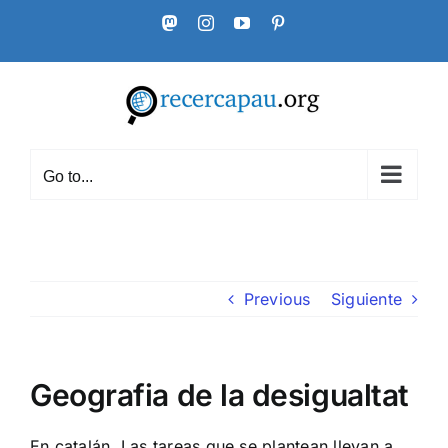
Skip
Mastodon
Instagram
YouTube
Pinterest
to
content
Go to...
Previous
Siguiente
Geografia de la desigualtat
En catalán. Las tareas que se plantean llevan a