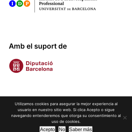
Amb el suport de
Utilizamos cookies para asegurar la mejor experiencia al
Utilitzem cookies per assegurar la millor experiència
usuario en nuestro sitio web. Si clica Acepto o sigue
d'usuari. Si clica OK o segueix navegant, entendrem que
navegando entenderemos que otorga su consentimiento al
Crèdits
|
Avís legal
|
Privacitat
|
Cookies
atorga el seu consentiment a l'ús de cookies.
uso de cookies.
Mastodon
Instagram
YouTube
Pinterest
OK
Acepto
No
Saber más