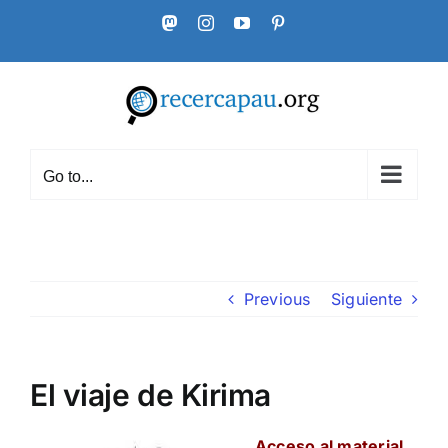
Skip
Mastodon
Instagram
YouTube
Pinterest
to
content
Go to...
Previous
Siguiente
El viaje de Kirima
Acceso al material