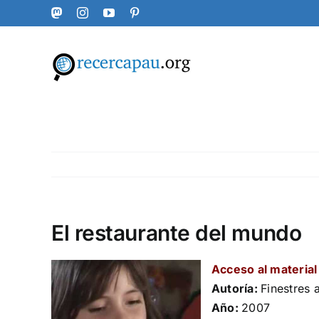
Skip
Mastodon
Instagram
YouTube
Pinterest
to
content
El restaurante del mundo
Acceso al material
Autoría:
Finestres
Año:
2007