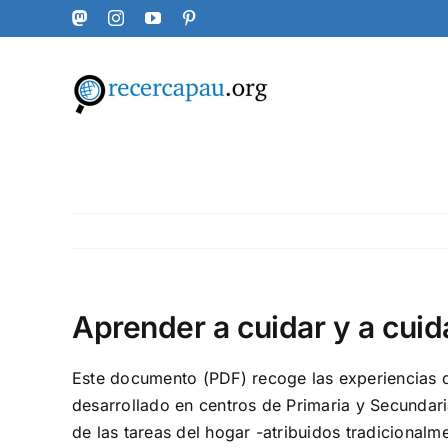
Skip
Mastodon
Instagram
YouTube
Pinterest
to
content
Aprender a cuidar y a cui
Este documento (PDF) recoge las experiencias de 
desarrollado en centros de Primaria y Secundaria
de las tareas del hogar -atribuidos tradicionalm