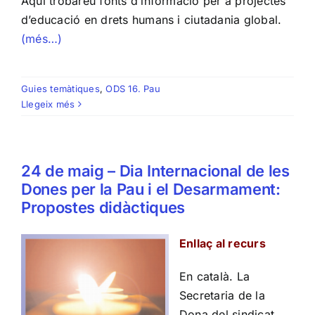
Aquí trobareu fonts d’informació per a projectes
d’educació en drets humans i ciutadania global.
(més…)
Guies temàtiques
,
ODS 16. Pau
Llegeix més
24 de maig – Dia Internacional de les
Dones per la Pau i el Desarmament:
Propostes didàctiques
Enllaç al recurs
En català. La
Secretaria de la
Dona del sindicat