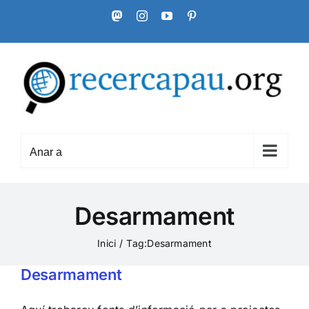
Skip
Mastodon
Instagram
YouTube
Pinterest
to
content
Anar a
Desarmament
Inici
Tag:
Desarmament
Desarmament