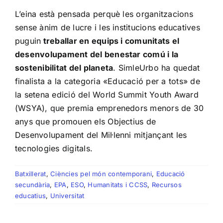
L’eina està pensada perquè les organitzacions
sense ànim de lucre i les institucions educatives
puguin
treballar en equips i comunitats el
desenvolupament del benestar comú i la
sostenibilitat del planeta
. SimleUrbo ha quedat
finalista a la categoria «Educació per a tots» de
la setena edició del World Summit Youth Award
(WSYA), que premia emprenedors menors de 30
anys que promouen els Objectius de
Desenvolupament del Mil·lenni mitjançant les
tecnologies digitals.
Batxillerat
,
Ciències pel món contemporani
,
Educació
secundària
,
EPA
,
ESO
,
Humanitats i CCSS
,
Recursos
educatius
,
Universitat