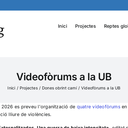
Inici
Projectes
Reptes glo
Videofòrums a la UB
Inici
Projectes
Dones obrint camí
Videofòrums a la UB
y 2026 es preveu l'organització de
quatre videofòrums
en 
ió lliure de violències.
xternalitzades. Una guerra de baixa intensitat»
, editat