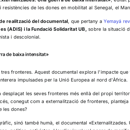
 i resistències de les dones en mobilitat al Senegal, el Mar
 de realització del documental
, que pertany a
Yemayá rev
 (ADIS) i la Fundació Solidaritat UB,
sobre la situació d
ista i descolonial.
ra de baixa intensitat»
s, tres fronteres. Aquest documental explora l'impacte que
ronterera impulsades per la Unió Europea al nord d'Àfrica.
 desplaçat les seves fronteres més enllà del propi territor
océs, conegut com a externalització de fronteres, plantej
de les dones?
ràfic, sinó també humà, el documental «
Externalitzades. 