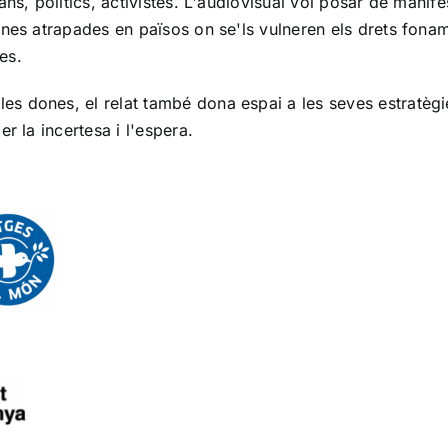
ans, polítics, activistes. L'audiovisual vol posar de manif
ones atrapades en països on se'ls vulneren els drets fonam
es.
s dones, el relat també dona espai a les seves estratègies
er la incertesa i l'espera.