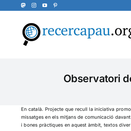
Skip
Mastodon
Instagram
YouTube
Pinterest
to
content
Observatori d
En català. Projecte que recull la iniciativa pro
missatges en els mitjans de comunicació davant 
i bones pràctiques en aquest àmbit, textos dive