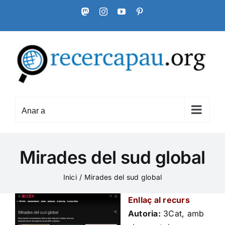
Skip
Mastodon
Instagram
YouTube
Pinterest
to
content
Anar a
Mirades del sud global
Inici
Mirades del sud global
Enllaç al recurs
Autoria:
3Cat, amb