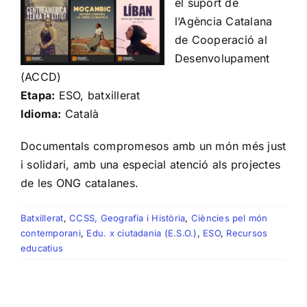
el suport de
l’Agència Catalana
de Cooperació al
Desenvolupament
(ACCD)
Etapa:
ESO, batxillerat
Idioma:
Català
Documentals compromesos amb un món més just
i solidari, amb una especial atenció als projectes
de les ONG catalanes.
Batxillerat
,
CCSS, Geografia i Història
,
Ciències pel món
contemporani
,
Edu. x ciutadania (E.S.O.)
,
ESO
,
Recursos
educatius