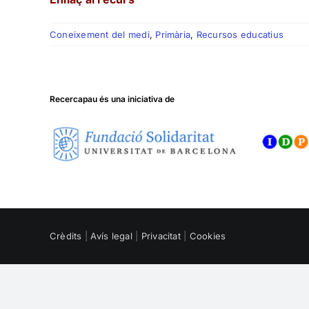
Coneixement del medi
,
Primària
,
Recursos educatius
Recercapau és una iniciativa de
Crèdits
|
Avís legal
|
Privacitat
|
Cookies