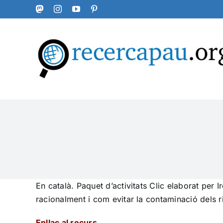
Skip
Mastodon
Instagram
YouTube
Pinterest
to
content
En català. Paquet d’activitats Clic elaborat per I
racionalment i com evitar la contaminació dels ri
Enllaç al recurs