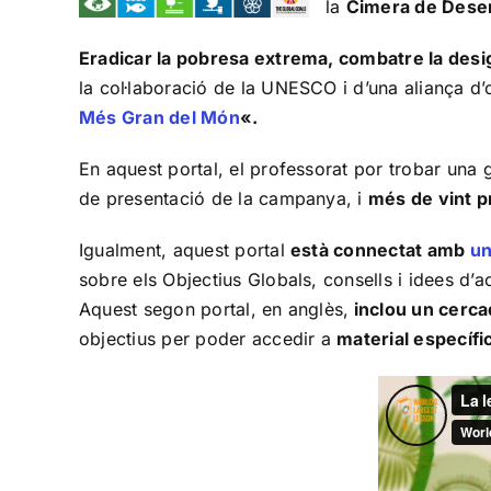
la
Cimera de Dese
Eradicar
la pobresa extrema, combatre la desigual
la col·laboració de la UNESCO i d’una aliança d’
Més Gran del Món
«.
En aquest portal, el professorat por trobar una 
de presentació de la campanya, i
més de vint p
Igualment, aquest portal
està connectat amb
un
sobre els Objectius Globals, consells i idees d’act
Aquest segon portal, en anglès,
inclou un cerca
objectius per poder accedir a
material específi