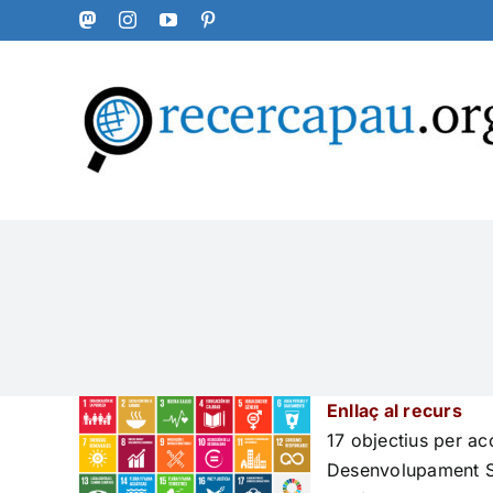
Skip
Mastodon
Instagram
YouTube
Pinterest
to
content
Enllaç al recurs
17 objectius per ac
Desenvolupament So