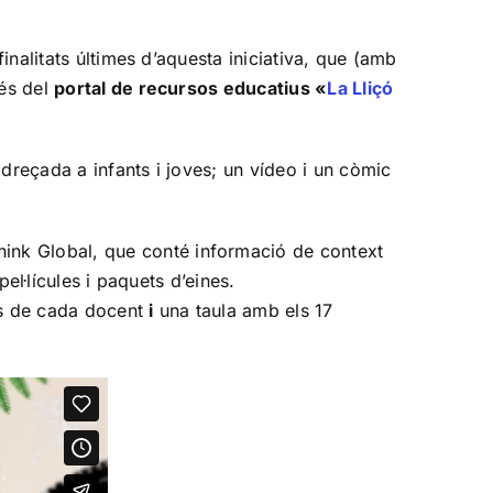
finalitats últimes d’aquesta iniciativa, que (amb
vés del
portal de recursos educatius «
La Lliçó
dreçada a infants i joves; un vídeo i un còmic
Think Global, que conté informació de context
pel·lícules i paquets d’eines.
os de cada docent
i
una taula amb els 17