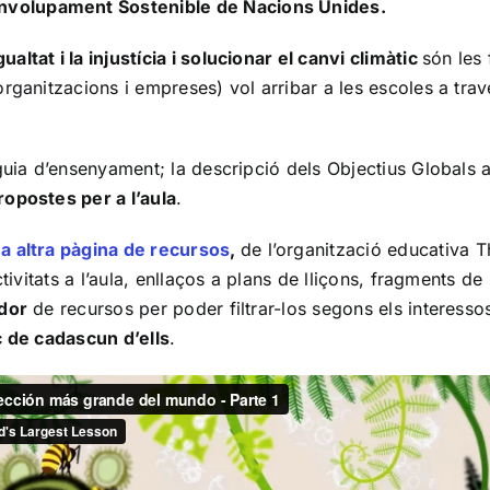
nvolupament Sostenible de Nacions Unides.
tat i la injustícia i solucionar el canvi climàtic
són les 
organitzacions i empreses) vol arribar a les escoles a tra
guia d’ensenyament; la descripció dels Objectius Globals a
ropostes per a l’aula
.
a altra pàgina de recursos
,
de l’organització educativa 
ivitats a l’aula, enllaços a plans de lliçons, fragments de 
dor
de recursos per poder filtrar-los segons els interess
c de cadascun d’ells
.