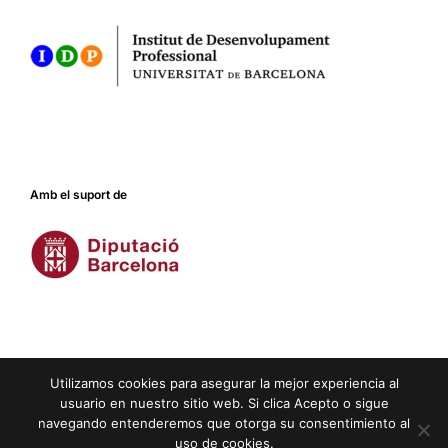
Amb el suport de
Utilizamos cookies para asegurar la mejor experiencia al
usuario en nuestro sitio web. Si clica Acepto o sigue
navegando entenderemos que otorga su consentimiento al
Crèdits
|
Avís legal
|
Privacitat
|
Cookies
uso de cookies.