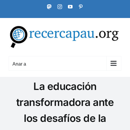
Skip
Mastodon
Instagram
YouTube
Pinterest
to
content
Anar a
La educación
transformadora ante
los desafíos de la