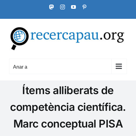
Skip
Mastodon
Instagram
YouTube
Pinterest
to
content
Anar a
Ítems alliberats de
competència científica.
Marc conceptual PISA