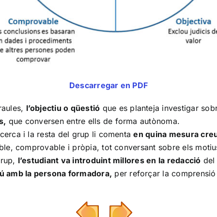
Descarregar en PDF
raules,
l’objectiu o qüestió
que es planteja investigar sobr
s,
que conversen entre ells de forma autònoma.
ecerca i la resta del grup li comenta
en quina mesura creu
zable, comprovable i pròpia, tot conversant sobre els motiu
grup,
l’estudiant va introduint millores en la redacció
del 
ú amb la persona formadora,
per reforçar la comprensió s