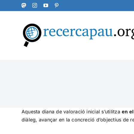
Skip
Mastodon
Instagram
YouTube
Pinterest
to
content
Aquesta diana de valoració inicial s’utilitza
en el
diàleg, avançar en la concreció d’objectius de rec