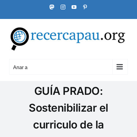
Skip
Mastodon
Instagram
YouTube
Pinterest
to
content
Anar a
GUÍA PRADO:
Sostenibilizar el
curriculo de la