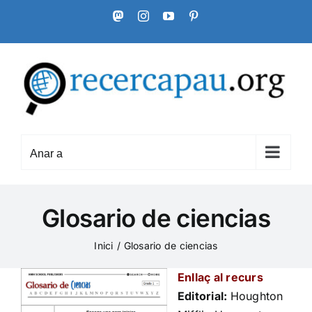
Skip
Mastodon
Instagram
YouTube
Pinterest
to
content
Anar a
Glosario de ciencias
Inici
Glosario de ciencias
Enllaç al recurs
Editorial:
Houghton