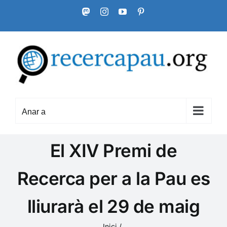
Skip
Mastodon
Instagram
YouTube
Pinterest
to
content
Anar a
El XIV Premi de
Recerca per a la Pau es
lliurarà el 29 de maig
Inici