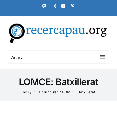
Skip
Mastodon
Instagram
YouTube
Pinterest
to
content
Anar a
LOMCE: Batxillerat
Inici
Guia curricular
LOMCE: Batxillerat