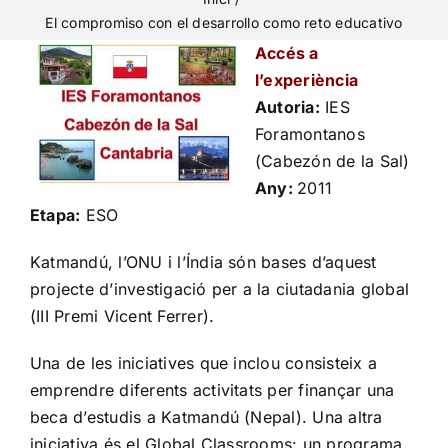
El compromiso con el desarrollo como reto educativo
Accés a
l’experiència
Autoria:
IES
Foramontanos
(Cabezón de la Sal)
Any:
2011
Etapa:
ESO
Katmandú, l’ONU i l’Índia són bases d’aquest
projecte d’investigació per a la ciutadania global
(III Premi Vicent Ferrer).
Una de les iniciatives que inclou consisteix a
emprendre diferents activitats per finançar una
beca d’estudis a Katmandú (Nepal). Una altra
iniciativa és el Global Classrooms: un programa