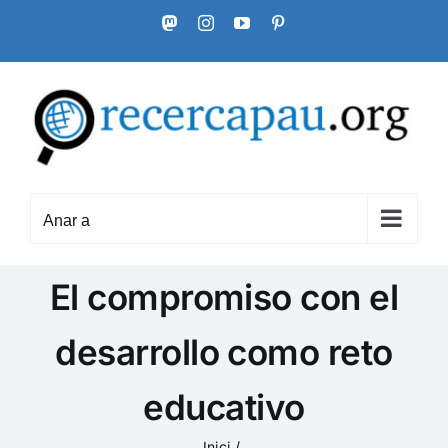
Skip
Mastodon
Instagram
YouTube
Pinterest
to
content
Anar a
El compromiso con el
desarrollo como reto
educativo
Inici