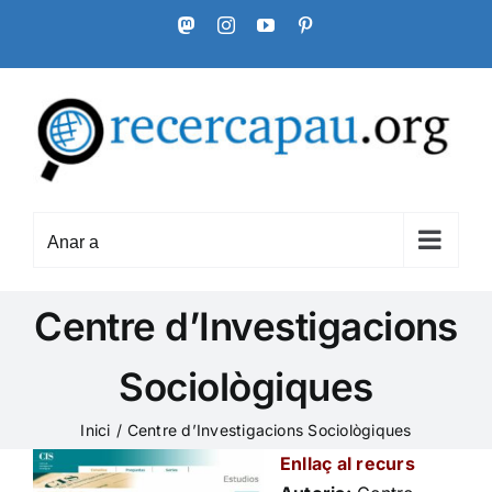
Skip
Mastodon
Instagram
YouTube
Pinterest
to
content
Anar a
Centre d’Investigacions
Sociològiques
Inici
Centre d’Investigacions Sociològiques
Enllaç al recurs