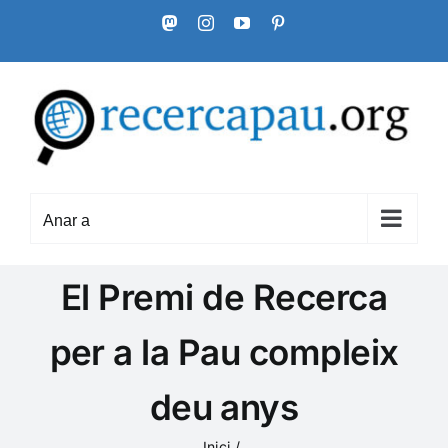
Skip
Mastodon
Instagram
YouTube
Pinterest
to
content
Anar a
El Premi de Recerca
per a la Pau compleix
deu anys
Inici