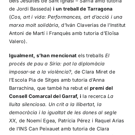
dels Jesuïtes de Sant Ignasi – Sarrià amb tutoria
de Jordi Basseda)
i un treball de Tarragona
(
Cos, art i vida: Performances, art d’acció i una
marxa molt solidària
, d’Iván Claverías de l’Institut
Antoni de Martí i Franquès amb tutoria d’Eloïsa
Valero).
Igualment, s’han mencionat
els treballs
El
procés de pau a Síria: pot la diplomàcia
imposar-se a la violència?
, de Clara Miret de
l’Escola Pia de Sitges amb tutoria d’Anna
Barrachina, que també ha rebut el
premi del
Consell Comarcal del Garraf, i
la recerca
La
lluita silenciosa. Un crit a la llibertat, la
democràcia i la igualtat de les dones al segle
XX
, de Noemí Egea, Patrícia Pérez i Raquel Arias
de l’INS Can Peixauet amb tutoria de Clara