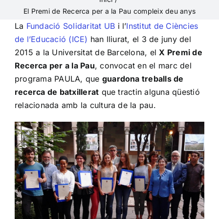
El Premi de Recerca per a la Pau compleix deu anys
La
Fundació Solidaritat UB
i l’
Institut de Ciències
de l’Educació (ICE)
han lliurat, el 3 de juny del
2015 a la Universitat de Barcelona, el
X Premi de
Recerca per a la Pau
, convocat en el marc del
programa PAULA, que
guardona treballs de
recerca de batxillerat
que tractin alguna qüestió
relacionada amb la cultura de la pau.