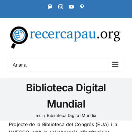
Skip
Mastodon
Instagram
YouTube
Pinterest
to
content
Anar a
Biblioteca Digital
Mundial
Inici
Biblioteca Digital Mundial
Projecte de la Biblioteca del Congrés (EUA) i la