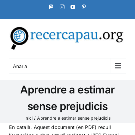
Skip
Mastodon
Instagram
YouTube
Pinterest
to
content
Anar a
Aprendre a estimar
sense prejudicis
Inici
Aprendre a estimar sense prejudicis
En català. Aquest document (en PDF) recull