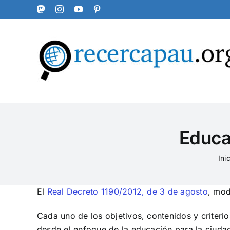
Skip
Mastodon
Instagram
YouTube
Pinterest
to
content
Educa
Inic
El
Real Decreto 1190/2012, de 3 de agosto
, mod
Cada uno de los objetivos, contenidos y criter
desde el enfoque de la educación para la ciudada