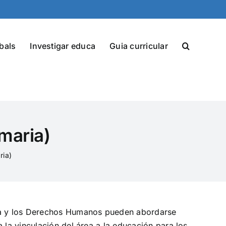
bals
Investigar educa
Guia curricular
maria)
ria)
nía y los Derechos Humanos pueden abordarse
 la vinculación del área a la educación para los