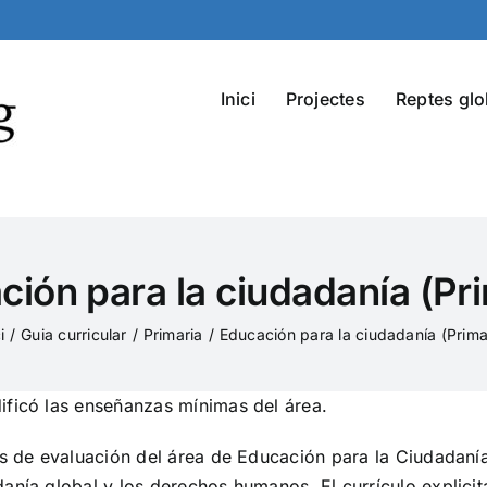
Inici
Projectes
Reptes glo
ción para la ciudadanía (Pri
i
Guia curricular
Primaria
Educación para la ciudadanía (Prima
ificó las enseñanzas mínimas del área.
ios de evaluación del área de Educación para la Ciudada
nía global y los derechos humanos. El currículo explicita